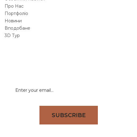
Про Нас
Портфоліо
Новини
Вподобане
3D Тур
NEWSLETTER
Signup for newsletter to receive all deals & offers
directly to your inbox