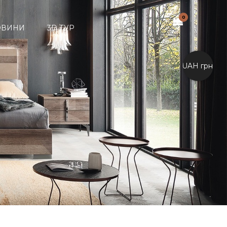
0
ОВИНИ
3D ТУР
UAH грн.