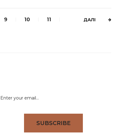
9
10
11
ДАЛІ
NEWSLETTER
Signup for newsletter to receive all deals & offers
directly to your inbox