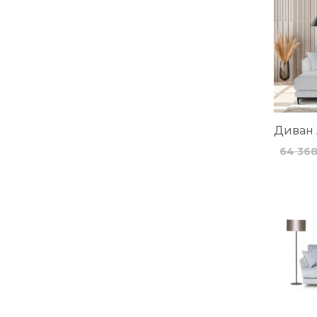
Диван 
64 36