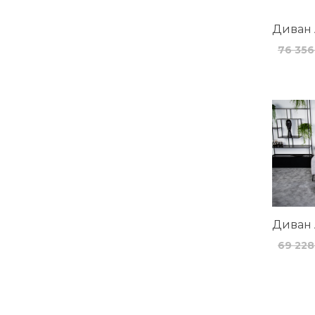
Диван 
76 356
Диван 
69 228