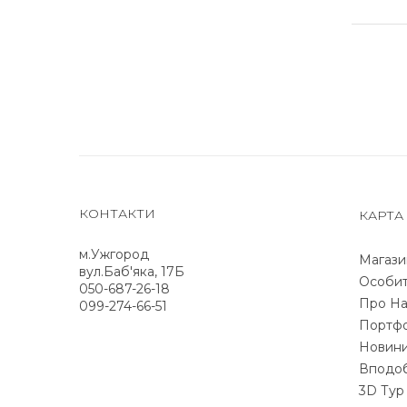
КОНТАКТИ
КАРТА
м.Ужгород
Магази
вул.Баб'яка, 17Б
Особит
050-687-26-18
Про На
099-274-66-51
Портфо
Новин
Вподо
3D Тур