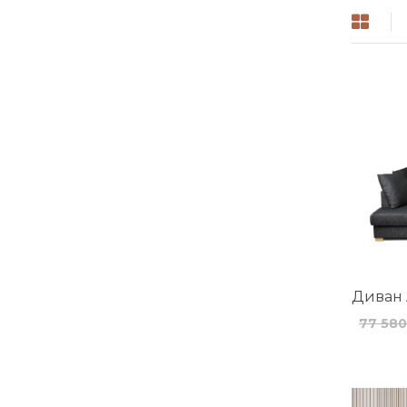
Диван 
77 580