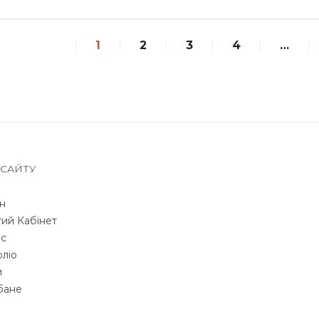
1
2
3
4
…
 САЙТУ
н
ий Кабінет
с
ліо
и
бане