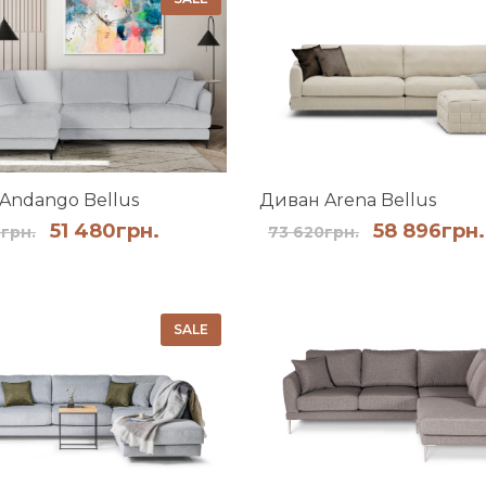
Andango Bellus
Диван Arena Bellus
Оригінальна
Поточна
Оригінал
51 480
грн.
58 896
грн.
8
грн.
73 620
грн.
ціна:
ціна:
ціна:
64
51
73
368грн..
480грн..
620грн..
SALE