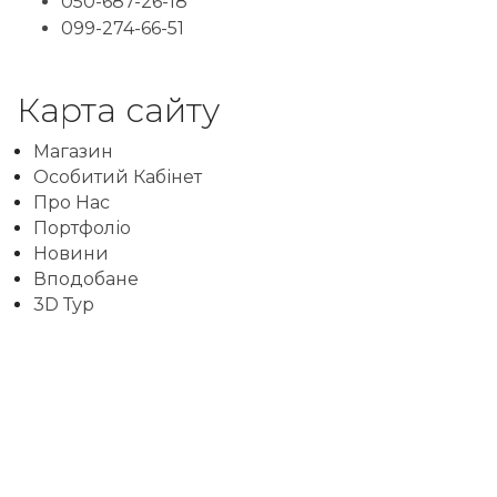
050-687-26-18
099-274-66-51
Карта сайту
Магазин
Особитий Кабінет
Про Нас
Портфоліо
Новини
Вподобане
3D Тур
NEWSLETTER
Signup for newsletter to receive all deals &