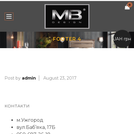
0
UAH грн.
FOOTER 4
Post by
admin
August 23, 2017
КОНТАКТИ
м.Ужгород
вул.Баб’яка, 17Б