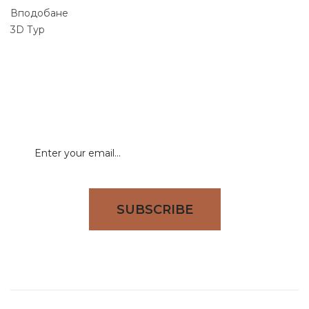
Вподобане
3D Тур
NEWSLETTER
Signup for newsletter to receive all deals & offers
directly to your inbox