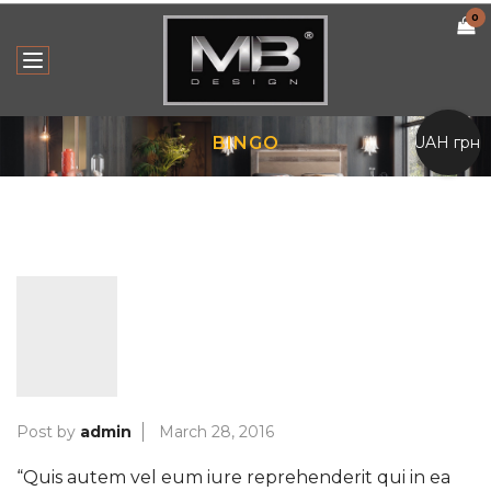
0
UAH грн.
BINGO
Post by
admin
March 28, 2016
“Quis autem vel eum iure reprehenderit qui in ea