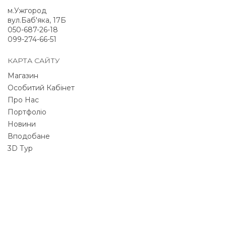
м.Ужгород
вул.Баб'яка, 17Б
050-687-26-18
099-274-66-51
КАРТА САЙТУ
Магазин
Особитий Кабінет
Про Нас
Портфоліо
Новини
Вподобане
3D Тур
NEWSLETTER
Signup for newsletter to receive all deals & offers
directly to your inbox