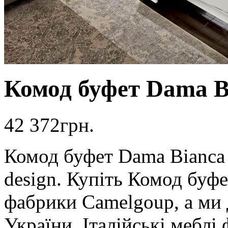
Комод буфет Dama B
42 372
грн.
Комод буфет Dama Bianca
design. Купіть Комод буф
фабрики Camelgoup, а ми 
України. Італійські меблі