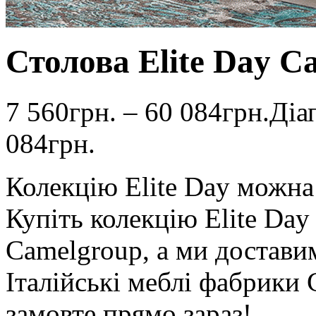
Столова Elite Day C
7 560
грн.
–
60 084
грн.
Діа
084грн.
Колекцію Elite Day можна
Купіть колекцію Elite Da
Camelgroup, а ми доставим
Італійські меблі фабрики
замовте прямо зараз!