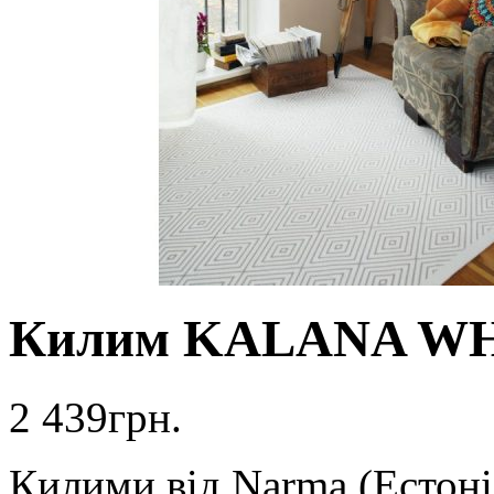
Килим KALANA W
2 439
грн.
Килими від Narma (Естоні