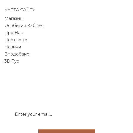
КАРТА САЙТУ
Магазин
Особитий Кабінет
Про Нас
Портфоліо
Новини
Вподобане
3D Тур
NEWSLETTER
Signup for newsletter to receive all deals & offers
directly to your inbox