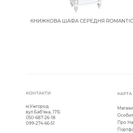
КНИЖКОВА ШАФА СЕРЕДНЯ ROMANTI
КОНТАКТИ
КАРТА
м.Ужгород
Магази
вул.Баб'яка, 17Б
Особит
050-687-26-18
Про На
099-274-66-51
Портфо