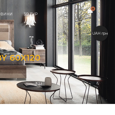
0
ОВИНИ
3D ТУР
UAH грн.
Y 60X120