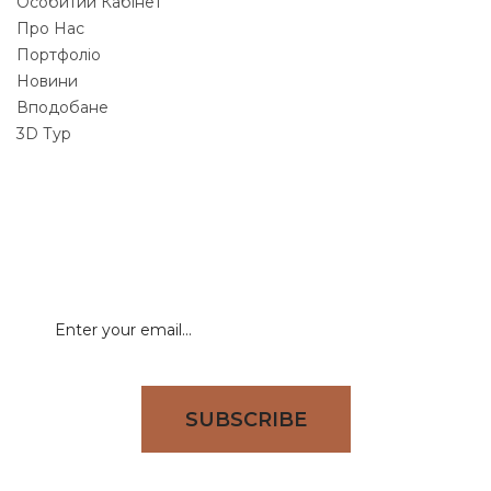
Особитий Кабінет
Про Нас
Портфоліо
Новини
Вподобане
3D Тур
NEWSLETTER
Signup for newsletter to receive all deals & offers
directly to your inbox