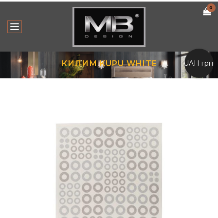
0
UAH грн.
КИЛИМ KUPU WHITE