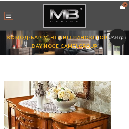
0
UAH грн.
КОМОД-БАР МІНІ З ВІТРИНОЮ TORRIANI
DAY NOCE CAMELGROUP