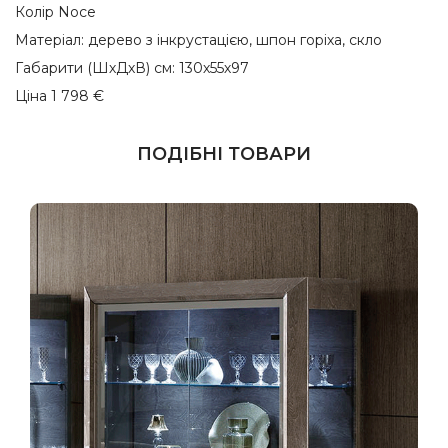
Колір Noce
Матеріал: дерево з інкрустацією, шпон горіха, скло
Габарити (ШхДхВ) см: 130х55х97
Ціна 1 798 €
ПОДІБНІ ТОВАРИ