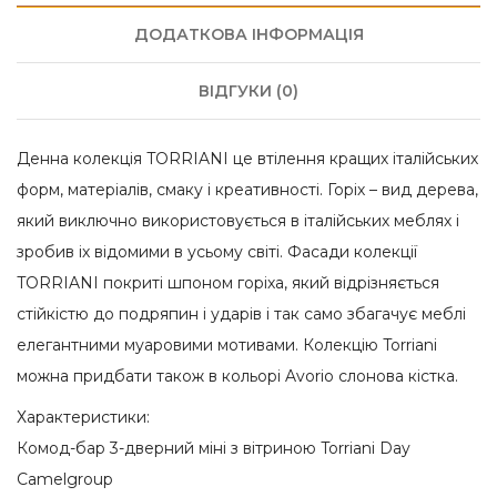
ДОДАТКОВА ІНФОРМАЦІЯ
ВІДГУКИ (0)
Денна колекція TORRIANI це втілення кращих італійських
форм, матеріалів, смаку і креативності. Горіх – вид дерева,
який виключно використовується в італійських меблях і
зробив іх відомими в усьому світі. Фасади колекції
TORRIANI покриті шпоном горіха, який відрізняється
стійкістю до подряпин і ударів і так само збагачує меблі
елегантними муаровими мотивами. Колекцію Torriani
можна придбати також в кольорі Avorio слонова кістка.
Характеристики:
Комод-бар 3-дверний міні з вітриною Torriani Day
Camelgroup