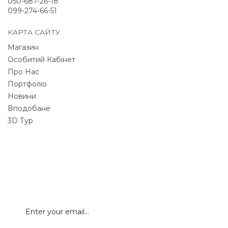
050-687-26-18
099-274-66-51
КАРТА САЙТУ
Магазин
Особитий Кабінет
Про Нас
Портфоліо
Новини
Вподобане
3D Тур
NEWSLETTER
Signup for newsletter to receive all deals & offers
directly to your inbox