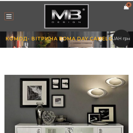
0
UAH грн.
КОМОД- ВІТРИНА ROMA DAY CAMELGROUP