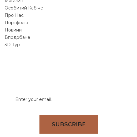
Магазин
Особитий Кабінет
Про Нас
Портфоліо
Новини
Вподобане
3D Тур
NEWSLETTER
Signup for newsletter to receive all deals & offers
directly to your inbox