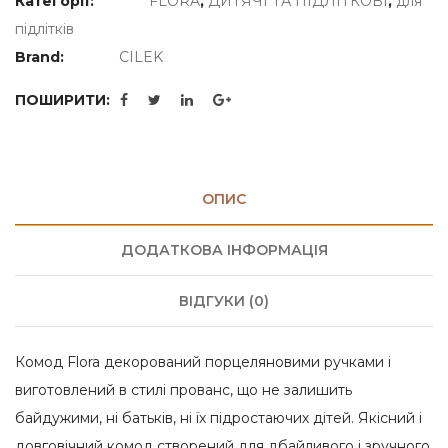
Категорії:
FLORA
,
ДИТЯЧІ ТА ПІДЛІТКОВІ
,
для
підлітків
Brand:
CILEK
ПОШИРИТИ:
ОПИС
ДОДАТКОВА ІНФОРМАЦІЯ
ВІДГУКИ (0)
Комод Flora декорований порцеляновими ручками і
виготовлений в стилі прованс, що не залишить
байдужими, ні батьків, ні їх підростаючих дітей. Якісний і
довговічний комод створений для дбайливого і зручного