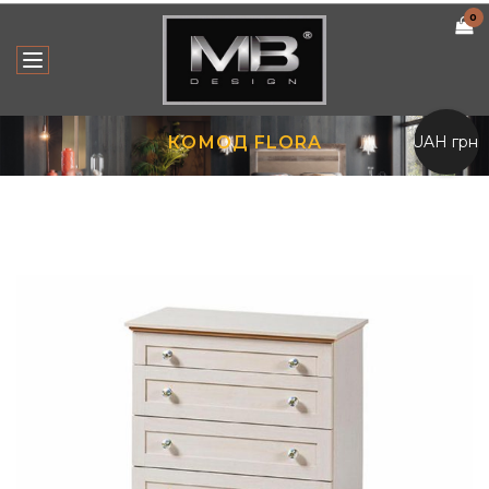
0
UAH грн.
КОМОД FLORA