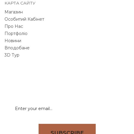
КАРТА САЙТУ
Магазин
Особитий Кабінет
Про Нас
Портфоліо
Новини
Вподобане
3D Тур
NEWSLETTER
Signup for newsletter to receive all deals & offers
directly to your inbox