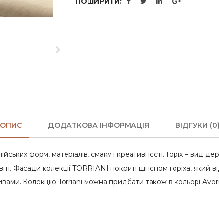
ПОШИРИТИ:
ОПИС
ДОДАТКОВА ІНФОРМАЦІЯ
ВІДГУКИ (0
ійських форм, матеріалів, смаку і креативності. Горіх – вид 
світі. Фасади колекції TORRIANI покриті шпоном горіха, який ві
ами. Колекцію Torriani можна придбати також в кольорі Avori