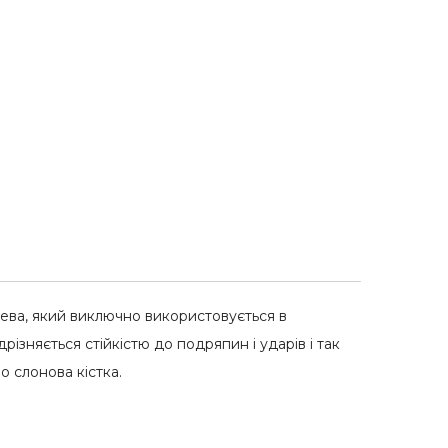
)
дерева, який виключно використовується в
дрізняється стійкістю до подряпин і ударів і так
o слонова кістка.