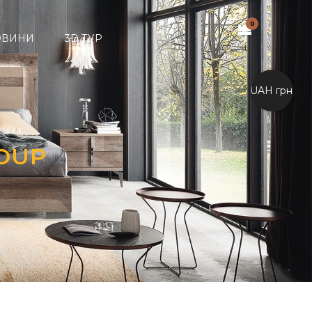
0
ОВИНИ
3D ТУР
UAH грн.
OUP