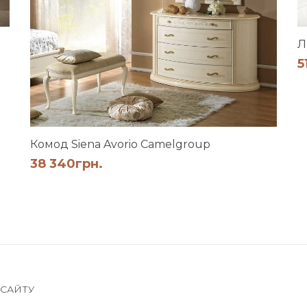
Л
5
Комод Siena Avorio Camelgroup
38 340
грн.
 САЙТУ