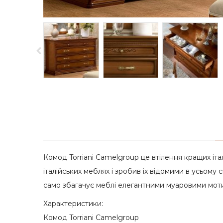
Комод Torriani Camelgroup це втілення кращих італ
італійських меблях і зробив іх відомими в усьому 
само збагачує меблі елегантними муаровими мотив
Характеристики:
Комод Torriani Camelgroup