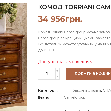
КОМОД TORRIANI CA
34 956
грн.
Комод Torriani Camelgroup можна замови
Camelgroup за кращими цінами, замовте
Всі деталі Ви можете уточнити у наших 
до 19-00
Доступно за замовленням
ДОДАТИ В КОШИК
Категорії:
Класичні спальні
,
СПА
Brand:
Camelgroup