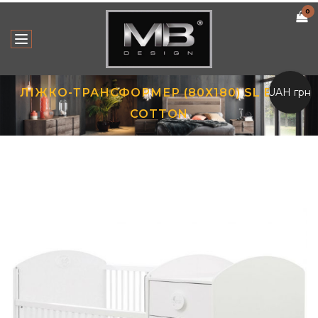
0
UAH грн.
ЛІЖКО-ТРАНСФОРМЕР (80Х180) SL BABY
COTTON