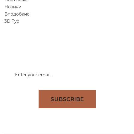
Новини
Вподобане
3D Тур
NEWSLETTER
Signup for newsletter to receive all deals & offers
directly to your inbox