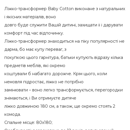
Ліжко-трансформер Baby Cotton виконане з натуральних
і якісних матеріалів, воно
довго буде служити Вашій дитині, захищати іі і дарувати
комфорт під час відпочинку.
Ліжко-трансформер знаходиться на піку популярності не
дарма, бо має купу переваг, з
покупкою цього гарнітура, батьки купують відразу кілька
предметів меблів, які окремо
коштували б набагато дорожче. Крім цього, коли
немовля підростає, ліжко не потрібно
замінювати – воно легко трансформується, перегородки
знімаються, і Ви отримуєте дитяче
ліжко довжиною 180 см, а також, ще окремо стоять 2
комода.
Спальне місце: 80х180;