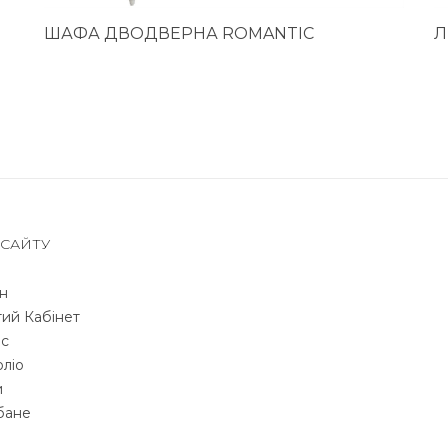
ШАФА ДВОДВЕРНА ROMANTIC
Л
 САЙТУ
н
ий Кабінет
с
ліо
и
бане