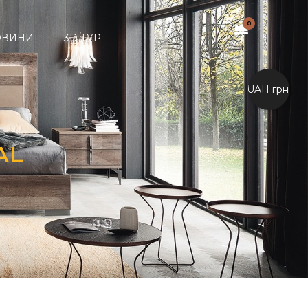
0
ОВИНИ
3D ТУР
UAH грн.
AL