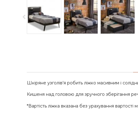
Шкіряне узголів’я робить ліжко масивним і солідн
Кишеня над головою для зручного зберігання рече
*Вартість ліжка вказана без урахування вартості м