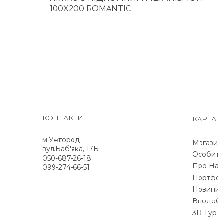
100X200 ROMANTIC
КОНТАКТИ
КАРТА
м.Ужгород
Магази
вул.Баб'яка, 17Б
Особит
050-687-26-18
Про На
099-274-66-51
Портфо
Новин
Вподо
3D Тур