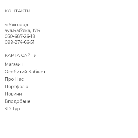
КОНТАКТИ
м.Ужгород
вул.Баб'яка, 17Б
050-687-26-18
099-274-66-51
КАРТА САЙТУ
Магазин
Особитий Кабінет
Про Нас
Портфоліо
Новини
Вподобане
3D Тур
NEWSLETTER
Signup for newsletter to receive all deals & offers