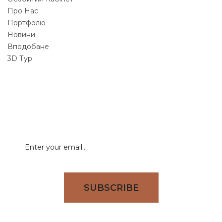
Про Нас
Портфоліо
Новини
Вподобане
3D Тур
NEWSLETTER
Signup for newsletter to receive all deals & offers
directly to your inbox