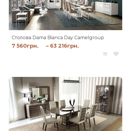
Столова Dama Bianca Day Camelgroup
Діапазон
7 560
грн.
–
63 216
грн.
цін:
від
7
560грн.
до
63
216грн.