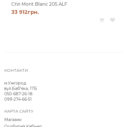
Cтіл Mont Blanc 205 ALF
33 912
грн.
КОНТАКТИ
м.Ужгород
вул.Баб'яка, 17Б
050-687-26-18
099-274-66-51
КАРТА САЙТУ
Магазин
Особитий Кабінет