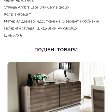
Характеристики:
Cтілець Ambra Elite Day Camelgroup
Колір антрацит
Матеріал дерево, мдф, тканина (3 варіанти оббивки)
Габарити стільця (ШхДхВ) см: 47х56х86,5
Ціна 375 €
ПОДІБНІ ТОВАРИ