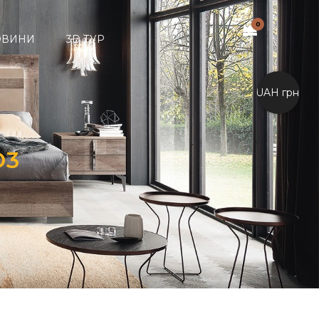
0
ОВИНИ
3D ТУР
UAH грн.
O3