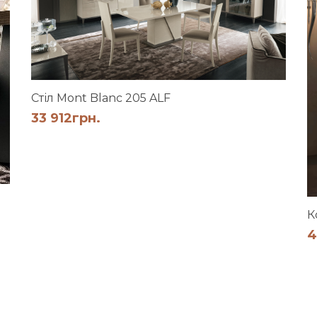
Cтіл Mont Blanc 205 ALF
33 912
грн.
К
4