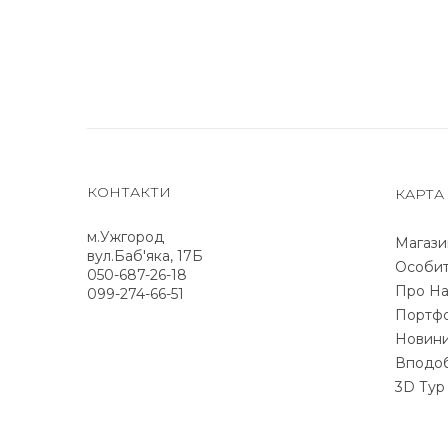
КОНТАКТИ
КАРТА
м.Ужгород
Магази
вул.Баб'яка, 17Б
Особит
050-687-26-18
Про На
099-274-66-51
Портфо
Новин
Вподо
3D Тур