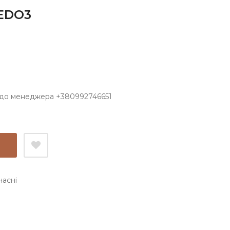
EDO3
 до менеджера +380992746651
часні