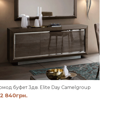
омод буфет 3дв. Elite Day Camelgroup
2 840
грн.
Вітрина 