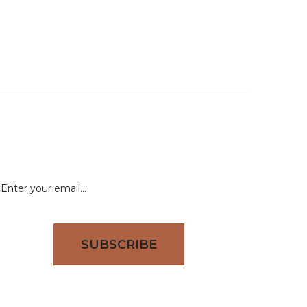
58 788
NEWSLETTER
Signup for newsletter to receive all deals & offers
directly to your inbox