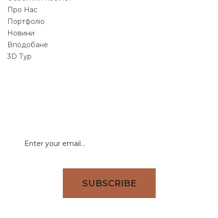
Про Нас
Портфоліо
Новини
Вподобане
3D Тур
NEWSLETTER
Signup for newsletter to receive all deals & offers
directly to your inbox