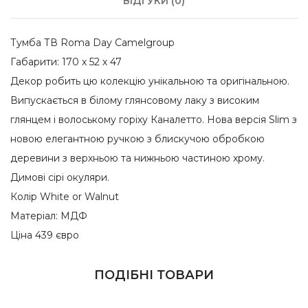
ВІДГУКИ (0)
Тумба ТВ Roma Day Camelgroup
Габарити: 170 х 52 х 47
Декор робить цю колекцію унікальною та оригінальною.
Випускається в білому глянсовому лаку з високим
глянцем і волоському горіху Каналетто. Нова версія Slim з
новою елегантною ручкою з блискучою обробкою
деревини з верхньою та нижньою частиною хрому.
Димові сірі окуляри.
Колір White or Walnut
Матеріал: МДФ
Ціна 439 євро
ПОДІБНІ ТОВАРИ