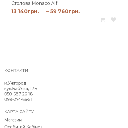
Столова Monaco Alf
Діапазон
13 140
грн.
–
59 760
грн.
цін:
від
13
140грн.
до
59
760грн.
КОНТАКТИ
м.Ужгород
вул.Баб'яка, 17Б
050-687-26-18
099-274-66-51
КАРТА САЙТУ
Магазин
Особитий Кабінет