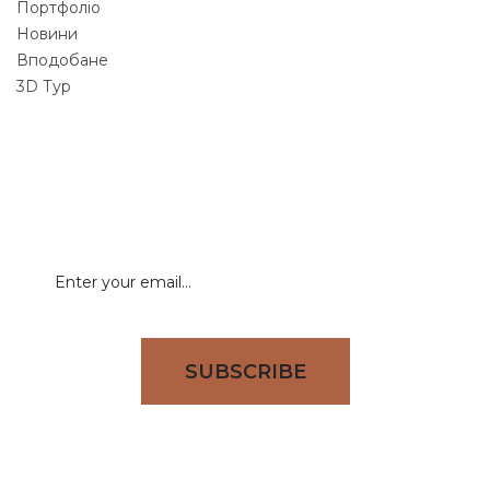
Портфоліо
Новини
Вподобане
3D Тур
NEWSLETTER
Signup for newsletter to receive all deals & offers
directly to your inbox