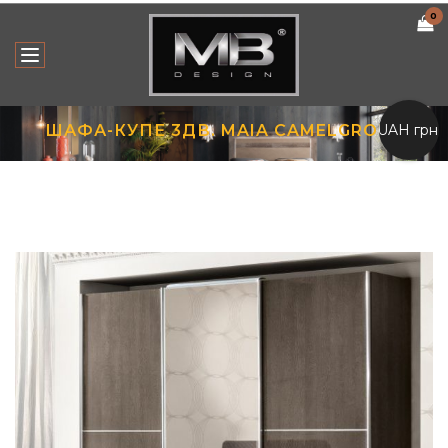
0
UAH грн.
ШАФА-КУПЕ 3ДВ. MAIA CAMELGROUP