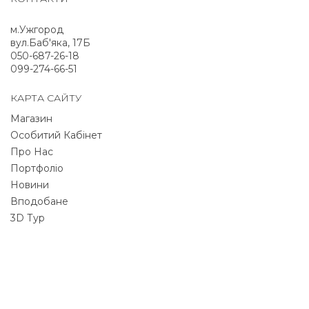
м.Ужгород
вул.Баб'яка, 17Б
050-687-26-18
099-274-66-51
КАРТА САЙТУ
Магазин
Особитий Кабінет
Про Нас
Портфоліо
Новини
Вподобане
3D Тур
NEWSLETTER
Signup for newsletter to receive all deals & offers
directly to your inbox