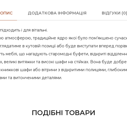
ОПИС
ДОДАТКОВА ІНФОРМАЦІЯ
ВІДГУКИ (0
ідходить і для вітальні.
ною атмосферою, традиційне ядро якої було пом’якшено сучасн
иглядатиме в кутовій позиції або буде виступати вперед порі
ь меблі, що нагадують старомодні буфети, відкриті відділе
, великі витяжки та високі шафи на стійках. Вона буде добре виг
, книжкові шафи або вітрини з відкритими полицями, глибоки
нгами та витонченими деталями.
ПОДІБНІ ТОВАРИ