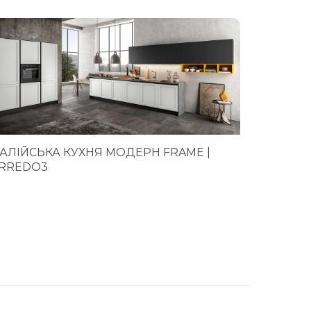
ТАЛІЙСЬКА КУХНЯ МОДЕРН FRAME |
Італійс
RREDO3
NEWSLETTER