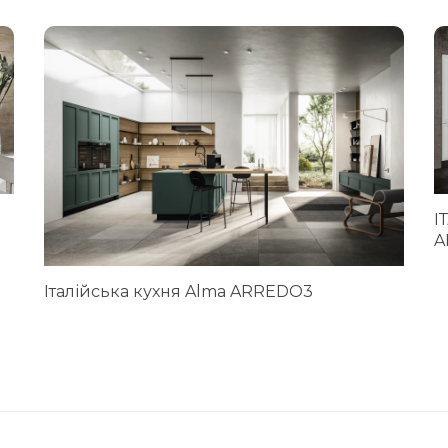
І
A
Італійська кухня Alma ARREDO3