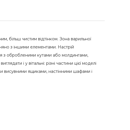
)
им, більш чистим відтінком. Зона варильної
вняно з іншими елементами. Настрій
ння з обробленими кутами або молдингами,
лядати і у вітальні: різні частини цієї моделі
ми висувними ящиками, настінними шафами і