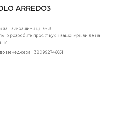
SOLO ARREDO3
3 за найкращими цінами!
но розробить проєкт кухні вашої мрії, виїде на
ння.
 до менеджера +380992746651