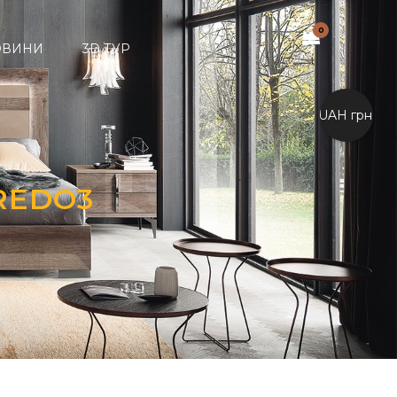
0
ОВИНИ
3D ТУР
UAH грн.
REDO3