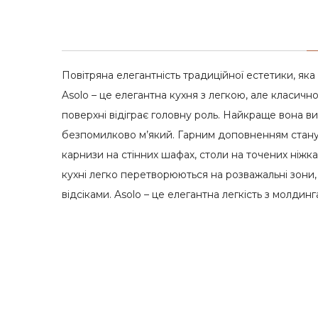
Повітряна елегантність традиційної естетики, яка п
Asolo – це елегантна кухня з легкою, але класич
поверхні відіграє головну роль. Найкраще вона в
безпомилково м’який. Гарним доповненням станут
карнизи на стінних шафах, столи на точених ніжках
кухні легко перетворюються на розважальні зони
відсіками. Asolo – це елегантна легкість з молди