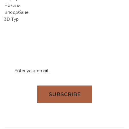
Новини
Вподобане
3D Тур
NEWSLETTER
Signup for newsletter to receive all deals & offers
directly to your inbox