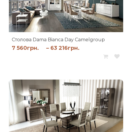
Столова Dama Bianca Day Camelgroup
Діапазон
7 560
грн.
–
63 216
грн.
цін:
від
7
560грн.
до
63
216грн.