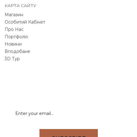
КАРТА САЙТУ
Магазин
Особитий Кабінет
Про Нас
Портфоліо
Новини
Вподобане
3D Тур
NEWSLETTER
Signup for newsletter to receive all deals & offers
directly to your inbox