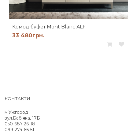
Комод буфет Mont Blanc ALF
33 480
грн.
КОНТАКТИ
м.Ужгород
вул.Баб'яка, 17Б
050-687-26-18
099-274-66-51