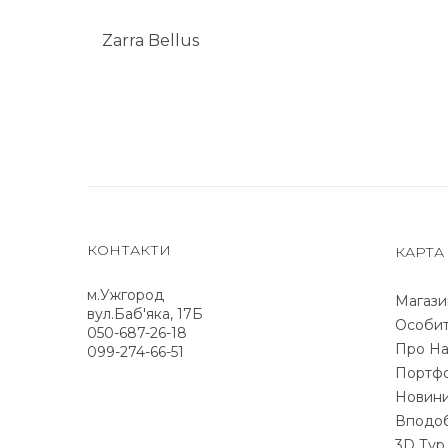
Zarra Bellus
КОНТАКТИ
КАРТА
м.Ужгород
Магази
вул.Баб'яка, 17Б
Особит
050-687-26-18
Про На
099-274-66-51
Портфо
Новин
Вподо
3D Тур