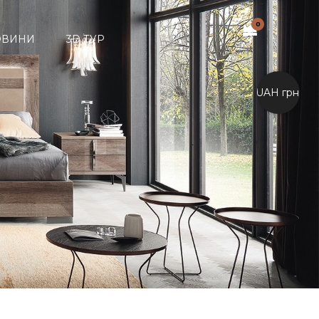
0
ОВИНИ
3D ТУР
UAH грн.