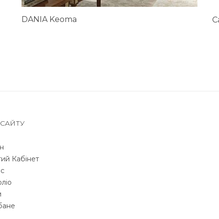
DANIA Keoma
C
 САЙТУ
н
ий Кабінет
с
ліо
и
бане