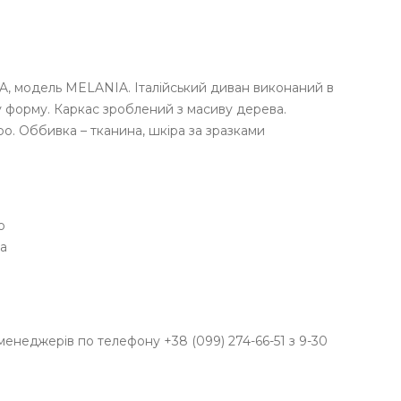
A, модель MELANIA. Італійський диван виконаний в
у форму. Каркас зроблений з масиву дерева.
ро. Оббивка – тканина, шкіра за зразками
о
ка
менеджерів по телефону +38 (099) 274-66-51 з 9-30