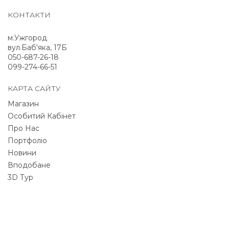
КОНТАКТИ
м.Ужгород
вул.Баб'яка, 17Б
050-687-26-18
099-274-66-51
КАРТА САЙТУ
Магазин
Особитий Кабінет
Про Нас
Портфоліо
Новини
Вподобане
3D Тур
NEWSLETTER
Signup for newsletter to receive all deals & offers