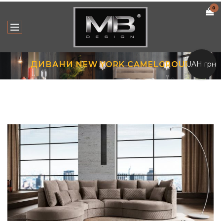
0
UAH грн.
ДИВАНИ NEW YORK СAMELGROUP