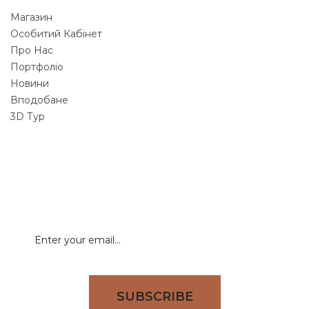
Магазин
Особитий Кабінет
Про Нас
Портфоліо
Новини
Вподобане
3D Тур
NEWSLETTER
Signup for newsletter to receive all deals & offers
directly to your inbox