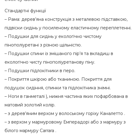
Стандартні функції
– Рама: дерев’яна конструкція з металевою підставкою,
підвіски сидінь у посиленому еластичному переплетенні.
– Подушки для сидінь у екологічно чистому
пінополіуретані з різною щільністю.
– Подушки спини із змішаного пір’я та вкладиш в
екологічно чисту пінополіуретанову піну.
– Подушки підлокітники в перо.
– Покриття шкірою або тканиною. Покриття для
подушок сидіння, спинки та підлокітника знімні.
– Ноги в ганметалі ), нижня частина яких пофарбована в
матовий золотий колір.
– з дерев’яним верхом у волоському горіху Каналетто .
– з верхом у мармуровому Емперадорі або з мармуру з
білого мармуру Carrara .