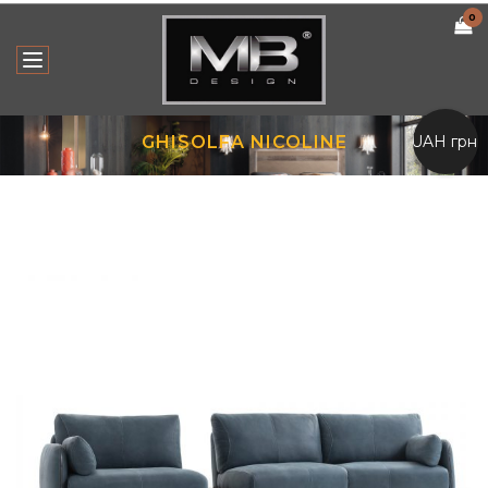
0
UAH грн.
GHISOLFA NICOLINE