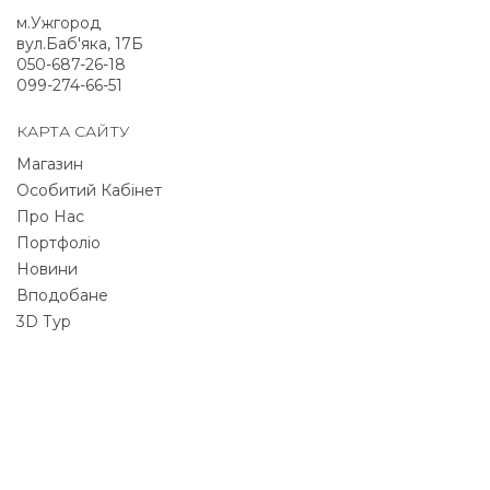
м.Ужгород
вул.Баб'яка, 17Б
050-687-26-18
099-274-66-51
КАРТА САЙТУ
Магазин
Особитий Кабінет
Про Нас
Портфоліо
Новини
Вподобане
3D Тур
NEWSLETTER
Signup for newsletter to receive all deals & offers
directly to your inbox