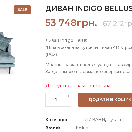
ДИВАН INDIGO BELLU
SALE
53 748
грн.
67 212
гр
Диван Indigo Bellus
*Ціна вказана за кутовий диван 4DIV ро
(PG3)
Має інші варіанти конфігурацій та розмірі
За детальною інформацією звертайтеся
Доступно за замовленням
ДОДАТИ В КОШИК
Категорії:
ДИВАНИ
,
Сучасні
Brand:
bellus