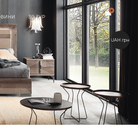
0
ОВИНИ
3D ТУР
UAH грн.