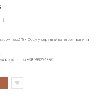
S
Поточна
Оригінальна
н.
ціна:
ціна:
53
67
зміром 155x278x100см у середній категорії тканини
748грн..
212грн..
в.
 до менеджера +380992746651