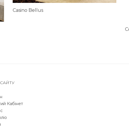
Casino Bellus
C
 САЙТУ
н
ий Кабінет
с
ліо
и