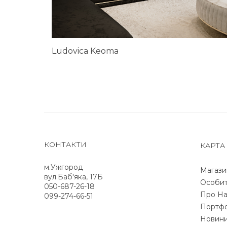
Ludovica Keoma
КОНТАКТИ
КАРТА
м.Ужгород
Магази
вул.Баб'яка, 17Б
Особит
050-687-26-18
Про На
099-274-66-51
Портфо
Новин